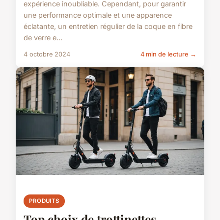
expérience inoubliable. Cependant, pour garantir
une performance optimale et une apparence
éclatante, un entretien régulier de la coque en fibre
de verre e...
4 octobre 2024
4 min de lecture →
PRODUITS
Top choix de trottinettes